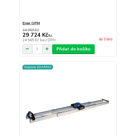
Enar QPM
34 969 Kč
29 724 Kč
/
ks
do 3 dnů
24 565 Kč
bez DPH
Přidat do košíku
Doprava ZDARMA