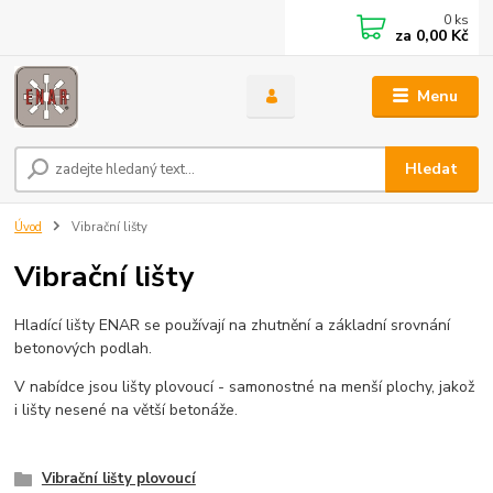
0
ks
za
0,00 Kč
Menu
Hledat
Úvod
Vibrační lišty
Vibrační lišty
Hladící lišty ENAR se používají na zhutnění a základní srovnání
betonových podlah.
V nabídce jsou lišty plovoucí - samonostné na menší plochy, jakož
i lišty nesené na větší betonáže.
Vibrační lišty plovoucí