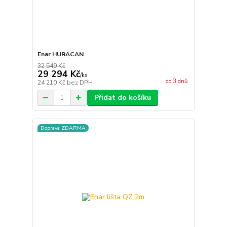
Enar HURACAN
32 549 Kč
29 294 Kč
/
ks
do 3 dnů
24 210 Kč
bez DPH
Přidat do košíku
Doprava ZDARMA