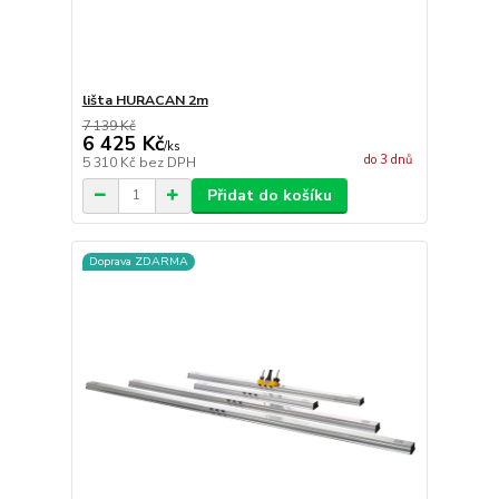
lišta HURACAN 2m
7 139 Kč
6 425 Kč
/
ks
do 3 dnů
5 310 Kč
bez DPH
Přidat do košíku
Doprava ZDARMA