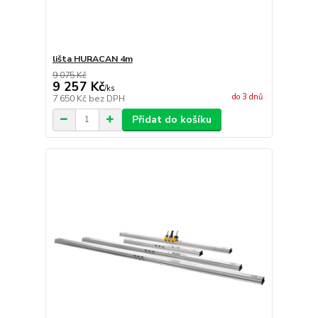
lišta HURACAN 4m
9 075 Kč
9 257 Kč
/
ks
do 3 dnů
7 650 Kč
bez DPH
Přidat do košíku