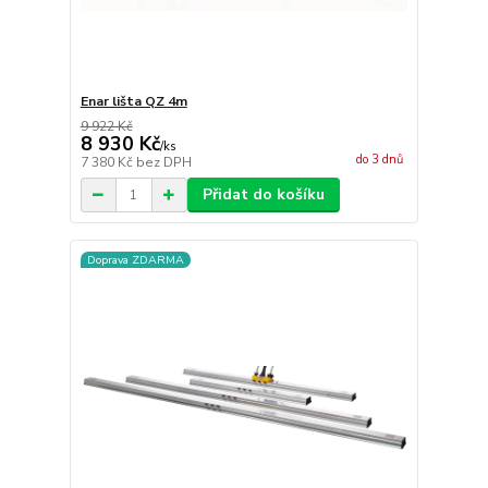
Enar lišta QZ 4m
9 922 Kč
8 930 Kč
/
ks
do 3 dnů
7 380 Kč
bez DPH
Přidat do košíku
Doprava ZDARMA