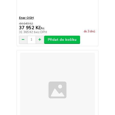
Enar QGH
44 649 Kč
37 952 Kč
/
ks
do 3 dnů
31 365 Kč
bez DPH
Přidat do košíku