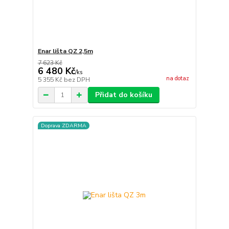
Enar lišta QZ 2,5m
7 623 Kč
6 480 Kč
/
ks
na dotaz
5 355 Kč
bez DPH
Přidat do košíku
Doprava ZDARMA