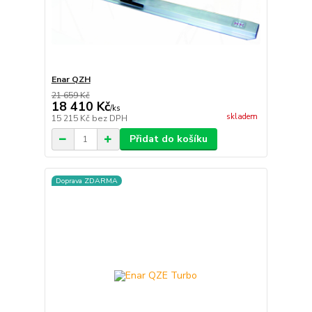
Enar QZH
21 659 Kč
18 410 Kč
/
ks
skladem
15 215 Kč
bez DPH
Přidat do košíku
Doprava ZDARMA