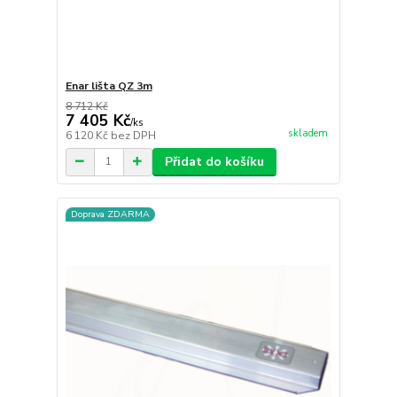
Enar lišta QZ 3m
8 712 Kč
7 405 Kč
/
ks
skladem
6 120 Kč
bez DPH
Přidat do košíku
Doprava ZDARMA