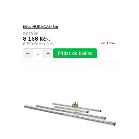
lišta HURACAN 3m
9 075 Kč
8 168 Kč
/
ks
do 3 dnů
6 750 Kč
bez DPH
Přidat do košíku