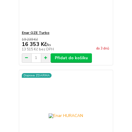
Enar QZE Turbo
19 239 Kč
16 353 Kč
/
ks
do 3 dnů
13 515 Kč
bez DPH
Přidat do košíku
Doprava ZDARMA