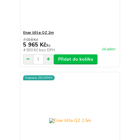
Enar lišta QZ 2m
7 018 Kč
5 965 Kč
/
ks
skladem
4 930 Kč
bez DPH
Přidat do košíku
Doprava ZDARMA