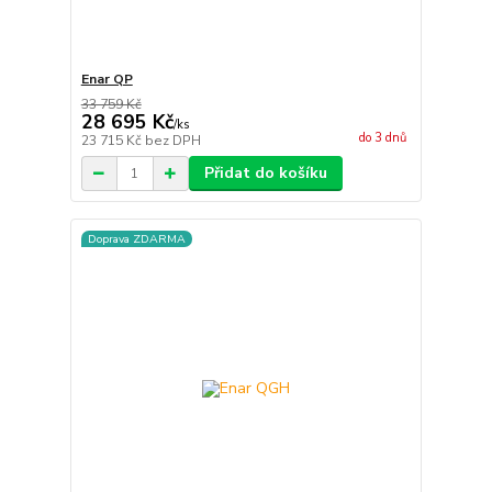
Enar QP
33 759 Kč
28 695 Kč
/
ks
do 3 dnů
23 715 Kč
bez DPH
Přidat do košíku
Doprava ZDARMA