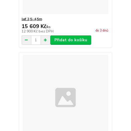
lať 2,5-4,5m
15 609 Kč
/
ks
do 3 dnů
12 900 Kč
bez DPH
Přidat do košíku