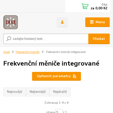
0
ks
za
0,00 Kč
Menu
Hledat
Úvod
Frekvenční měniče
Frekvenční měniče integrované
Frekvenční měniče integrované
Upřesnit parametry
Nejnovější
Nejlevnější
Nejdražší
Zobrazuji 1-4 z 4
strana
z 1