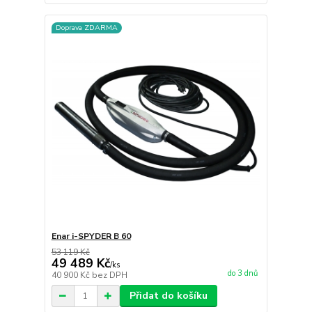
Doprava ZDARMA
Enar i-SPYDER B 60
53 119 Kč
49 489 Kč
/
ks
do 3 dnů
40 900 Kč
bez DPH
Přidat do košíku