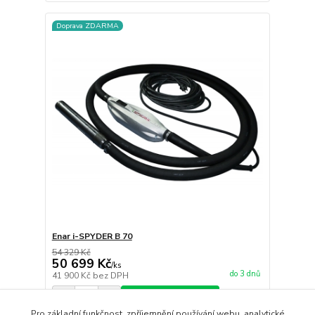
Doprava ZDARMA
Enar i-SPYDER B 70
54 329 Kč
50 699 Kč
/
ks
do 3 dnů
41 900 Kč
bez DPH
Přidat do košíku
Pro základní funkčnost, zpříjemnění používání webu, analytické