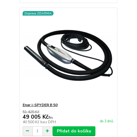
Doprava ZDARMA
Enar i-SPYDER B 50
51 425 Kč
49 005 Kč
/
ks
do 3 dnů
40 500 Kč
bez DPH
Přidat do košíku