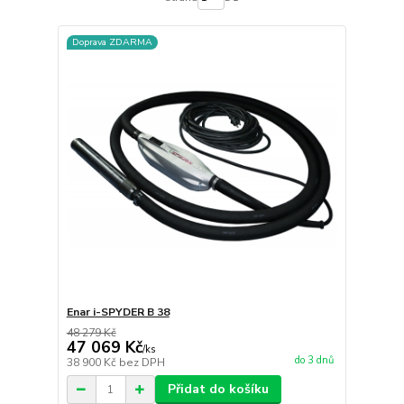
Doprava ZDARMA
Enar i-SPYDER B 38
48 279 Kč
47 069 Kč
/
ks
do 3 dnů
38 900 Kč
bez DPH
Přidat do košíku