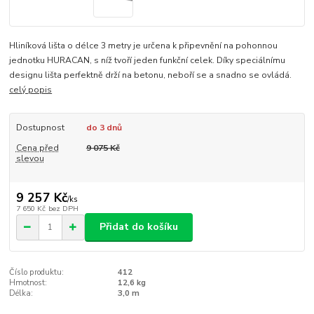
Hliníková lišta o délce 3 metry je určena k připevnění na pohonnou
jednotku HURACAN, s níž tvoří jeden funkční celek. Díky speciálnímu
designu lišta perfektně drží na betonu, neboří se a snadno se ovládá.
celý popis
Dostupnost
do 3 dnů
Cena před
9 075 Kč
slevou
9 257 Kč
/
ks
7 650 Kč
bez DPH
Přidat do košíku
Číslo produktu:
412
Hmotnost:
12,6 kg
Délka:
3,0 m