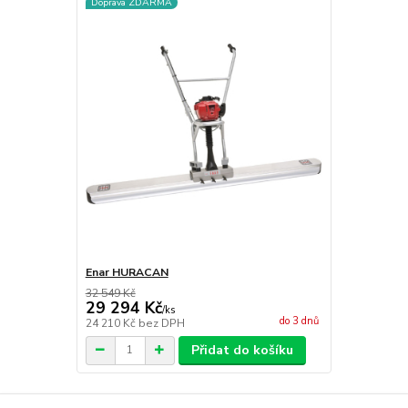
Doprava ZDARMA
Enar HURACAN
32 549 Kč
29 294 Kč
/
ks
do 3 dnů
24 210 Kč
bez DPH
Přidat do košíku