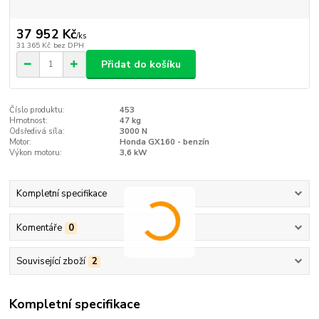
37 952 Kč
/
ks
31 365 Kč
bez DPH
Přidat do košíku
Číslo produktu:
453
Hmotnost:
47 kg
Odsředivá síla:
3000 N
Motor:
Honda GX160 - benzín
Výkon motoru:
3,6 kW
Kompletní specifikace
Komentáře
0
Související zboží
2
Kompletní specifikace