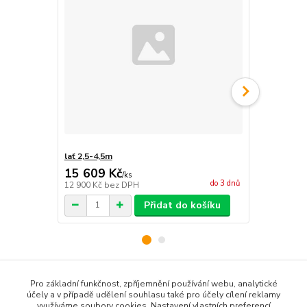
lať 2,5-4,5m
lať 3,5-6,0m
15 609 Kč
19 239 
/
ks
do 3 dnů
12 900 Kč
bez DPH
15 900 Kč
be
Přidat do košíku
Pro základní funkčnost, zpříjemnění používání webu, analytické
Zboží zařazeno v kategoriích
účely a v případě udělení souhlasu také pro účely cílení reklamy
využíváme soubory cookies. Nastavení vlastních preferencí