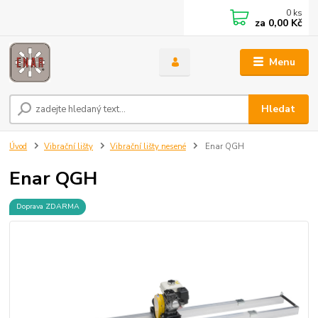
0
ks
za
0,00 Kč
Menu
Hledat
Úvod
Vibrační lišty
Vibrační lišty nesené
Enar QGH
Enar QGH
Doprava ZDARMA