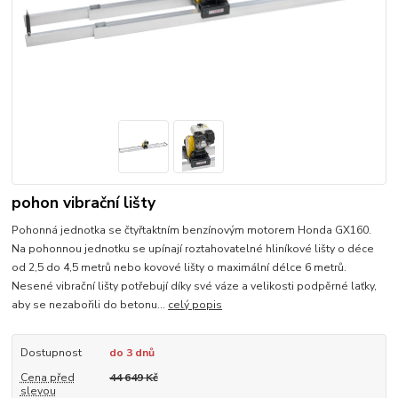
pohon vibrační lišty
Pohonná jednotka se čtyřtaktním benzínovým motorem Honda GX160.
Na pohonnou jednotku se upínají roztahovatelné hliníkové lišty o déce
od 2,5 do 4,5 metrů nebo kovové lišty o maximální délce 6 metrů.
Nesené vibrační lišty potřebují díky své váze a velikosti podpěrné laťky,
aby se nezabořili do betonu...
celý popis
Dostupnost
do 3 dnů
Cena před
44 649 Kč
slevou