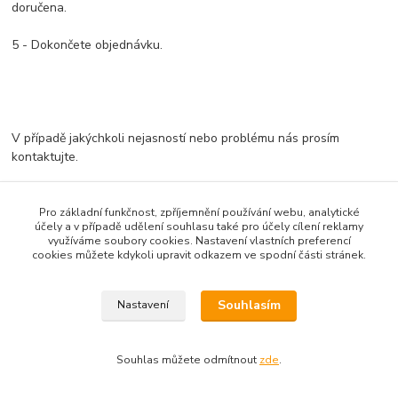
doručena.
5 - Dokončete objednávku.
V případě jakýchkoli nejasností nebo problému nás prosím
kontaktujte.
Pro základní funkčnost, zpříjemnění používání webu, analytické
účely a v případě udělení souhlasu také pro účely cílení reklamy
využíváme soubory cookies. Nastavení vlastních preferencí
Vytvořeno na
Eshop-rychle.cz
cookies můžete kdykoli upravit odkazem ve spodní části stránek.
Souhlasím
Nastavení
Souhlas můžete odmítnout
zde
.