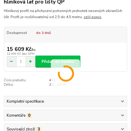
hliníková lať pro lišty QP
Hliníkový profil na přichycení pohonných jednotek nesených vibrančích
lišt. Profil je rozšiřovatelný od 2,5 do 4,5 metru.
celý popis
Dostupnost
do 3 dnů
15 609 Kč
/
ks
12 900 Kč
bez DPH
Přidat do košíku
Číslo produktu:
457
Délka:
2,5 - 4,5 m
Kompletní specifikace
Komentáře
0
Související zboží
3