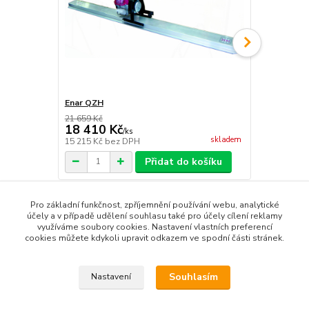
Enar QZH
Enar QP
21 659 Kč
33 759 Kč
18 410 Kč
28 695 
/
ks
skladem
15 215 Kč
bez DPH
23 715 Kč
be
Přidat do košíku
Pro základní funkčnost, zpříjemnění používání webu, analytické
účely a v případě udělení souhlasu také pro účely cílení reklamy
využíváme soubory cookies. Nastavení vlastních preferencí
cookies můžete kdykoli upravit odkazem ve spodní části stránek.
Zboží zařazeno v kategoriích
Vibrační lišty
Souhlasím
Nastavení
Vibrační lišty nesené