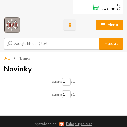
0
ks
za
0,00 Kč
Menu
Hledat
Úvod
Novinky
Novinky
strana
z 1
strana
z 1
Vytvořeno na
Eshop-rychle.cz