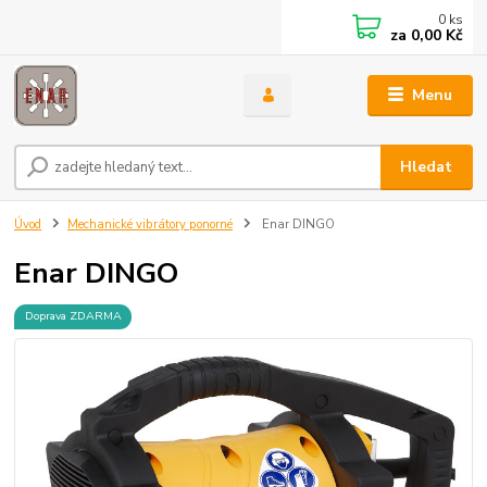
0
ks
za
0,00 Kč
Menu
Hledat
Úvod
Mechanické vibrátory ponorné
Enar DINGO
Enar DINGO
Doprava ZDARMA