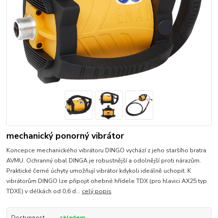
mechanický ponorný vibrátor
Koncepce mechanického vibrátoru DINGO vychází z jeho staršího bratra
AVMU. Ochranný obal DINGA je robustnější a odolnější proti nárazům.
Praktické černé úchyty umožňují vibrátor kdykoli ideálně uchopit. K
vibrátorům DINGO lze připojit ohebné hřídele TDX (pro hlavici AX25 typ
TDXE) v délkách od 0,6 d...
celý popis
Dostupnost
skladem