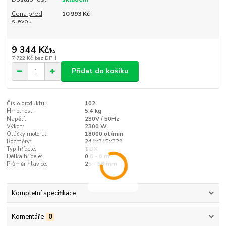
Cena před
10 993 Kč
slevou
9 344 Kč
/
ks
7 722 Kč
bez DPH
Přidat do košíku
Číslo produktu:
102
Hmotnost:
5,4 kg
Napětí:
230V / 50Hz
Výkon:
2300 W
Otáčky motoru:
18000 ot/min
Rozměry:
244x345x229
Typ hřídele:
TDX
Délka hřídele:
0,6 - 6 m
Průměr hlavice:
25 - 58 mm
Kompletní specifikace
Komentáře
0