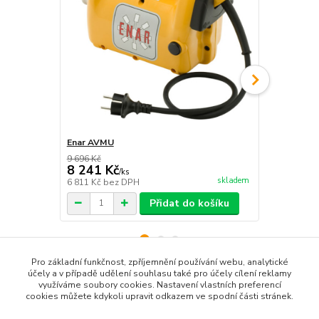
Enar AVMU
Enar DINGO
9 696 Kč
10 993 Kč
8 241 Kč
9 344 Kč
/
ks
skladem
6 811 Kč
bez DPH
7 722 Kč
bez
Přidat do košíku
Pro základní funkčnost, zpříjemnění používání webu, analytické
účely a v případě udělení souhlasu také pro účely cílení reklamy
využíváme soubory cookies. Nastavení vlastních preferencí
Zboží zařazeno v kategoriích
cookies můžete kdykoli upravit odkazem ve spodní části stránek.
Mechanické vibrátory ponorné