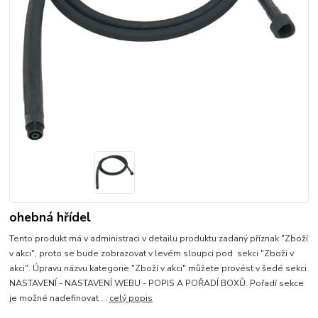
ohebná hřídel
Tento produkt má v administraci v detailu produktu zadaný příznak "Zboží
v akci", proto se bude zobrazovat v levém sloupci pod sekci "Zboži v
akci". Úpravu názvu kategorie "Zboží v akci" můžete provést v šedé sekci
NASTAVENÍ - NASTAVENÍ WEBU - POPIS A POŘADÍ BOXŮ. Pořadí sekce
je možné nadefinovat ...
celý popis