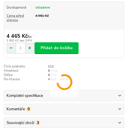
Dostupnost
skladem
Cena před
4 961 Kč
slevou
4 465 Kč
/
ks
3 690 Kč
bez DPH
Přidat do košíku
Číslo produktu:
111
Hmotnost:
8,0 kg
Délka:
6,0 m
Pro hlavice:
AX25 - AX58
Kompletní specifikace
Komentáře
0
Související zboží
3