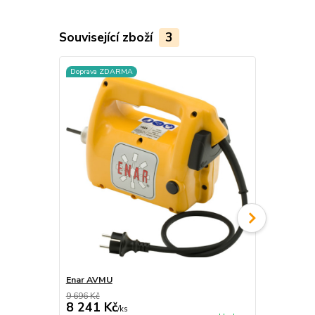
Související zboží
3
Doprava ZDARMA
Doprava ZD
Enar AVMU
Enar DINGO
9 696 Kč
10 993 Kč
8 241 Kč
9 344 Kč
/
ks