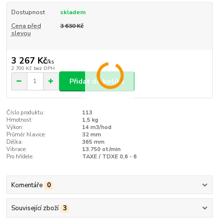
Dostupnost
skladem
Cena před
3 630 Kč
slevou
3 267 Kč
/
ks
2 700 Kč
bez DPH
Přidat do košíku
Číslo produktu:
113
Hmotnost:
1,5 kg
Výkon:
14 m3/hod
Průměr hlavice:
32 mm
Délka:
365 mm
Vibrace:
13.750 ot/min
Pro hřídele:
TAXE / TDXE 0,6 - 6
Komentáře
0
Související zboží
3