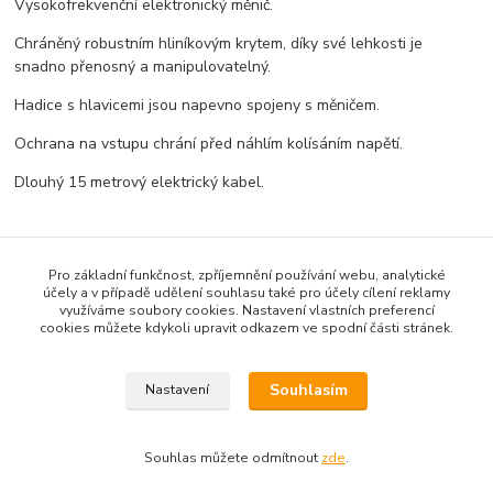
Vysokofrekvenční elektronický měnič.
Chráněný robustním hliníkovým krytem, díky své lehkosti je
snadno přenosný a manipulovatelný.
Hadice s hlavicemi jsou napevno spojeny s měničem.
Ochrana na vstupu chrání před náhlím kolísáním napětí.
Dlouhý 15 metrový elektrický kabel.
Pro základní funkčnost, zpříjemnění používání webu, analytické
účely a v případě udělení souhlasu také pro účely cílení reklamy
využíváme soubory cookies. Nastavení vlastních preferencí
Zboží zařazeno v kategoriích
cookies můžete kdykoli upravit odkazem ve spodní části stránek.
Frekvenční měniče integrované
Souhlasím
Nastavení
Souhlas můžete odmítnout
zde
.
Vytvořeno na
Eshop-rychle.cz