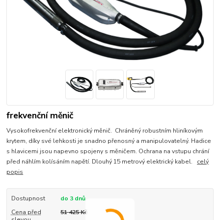
frekvenční měnič
Vysokofrekvenční elektronický měnič. Chráněný robustním hliníkovým
krytem, díky své lehkosti je snadno přenosný a manipulovatelný. Hadice
s hlavicemi jsou napevno spojeny s měničem. Ochrana na vstupu chrání
před náhlím kolísáním napětí. Dlouhý 15 metrový elektrický kabel.
celý
popis
Dostupnost
do 3 dnů
Cena před
51 425 Kč
slevou