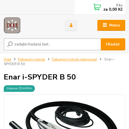
0
ks
za
0,00 Kč
Menu
Hledat
Úvod
Frekvenční měniče
Frekvenční měniče integrované
Enar i-
SPYDER B 50
Enar i-SPYDER B 50
Doprava ZDARMA