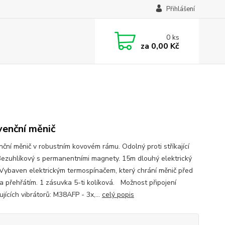
Přihlášení
0
ks
za
0,00 Kč
venční měnič
nční měnič v robustním kovovém rámu. Odolný proti stříkající
Bezuhlíkový s permanentními magnety. 15m dlouhý elektrický
 Vybaven elektrickým termospínačem, který chrání měnič před
 a přehřátím. 1 zásuvka 5-ti kolíková. Možnost připojení
jících vibrátorů: M38AFP - 3x,...
celý popis