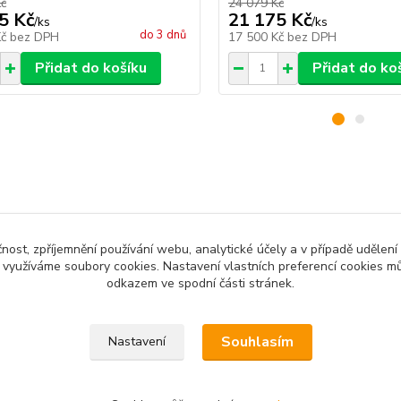
Kč
24 079 Kč
5 Kč
21 175 Kč
/
ks
/
ks
do 3 dnů
Kč
bez DPH
17 500 Kč
bez DPH
Přidat do košíku
Přidat do ko
zařazeno v kategoriích
čnost, zpříjemnění používání webu, analytické účely a v případě udělení
enční měniče klasické
y využíváme soubory cookies. Nastavení vlastních preferencí cookies mů
odkazem ve spodní části stránek.
Souhlasím
Nastavení