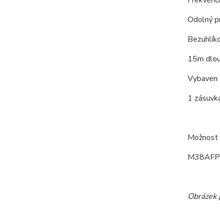
Odolný pro
Bezuhlík
15m dlouh
Vybaven e
1 zásuvka
Možnost p
M38AFP -
Obrázek p