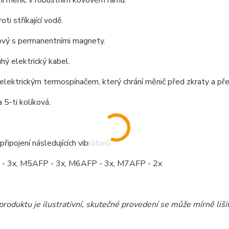
ti stříkající vodě.
ový s permanentními magnety.
ý elektrický kabel.
lektrickým termospínačem, který chrání měnič před zkraty a pře
 5-ti kolíková.
řipojení následujících vibrátorů:
 3x, M5AFP - 3x, M6AFP - 3x, M7AFP - 2x
roduktu je ilustrativní, skutečné provedení se může mírně lišit