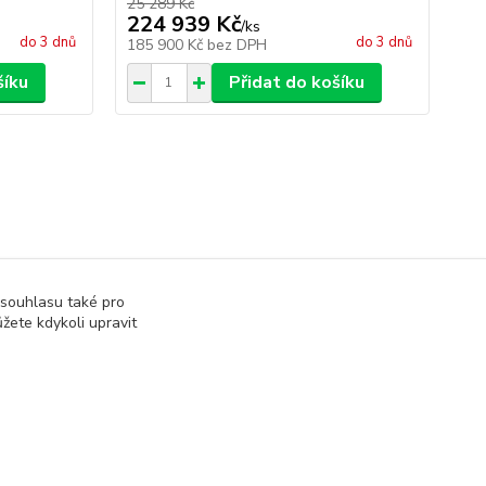
25 289 Kč
27 
224 939 Kč
23
/
ks
do 3 dnů
do 3 dnů
185 900 Kč
bez DPH
19
šíku
Přidat do košíku
 souhlasu také pro
žete kdykoli upravit
Vytvořeno na
Eshop-rychle.cz