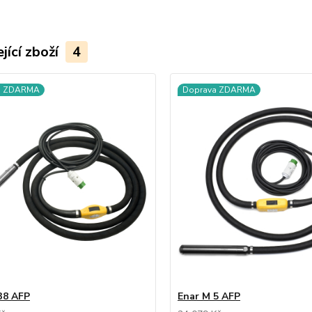
jící zboží
4
a ZDARMA
Doprava ZDARMA
38 AFP
Enar M 5 AFP