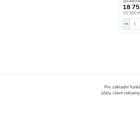
20 449 
18 75
15 500 
Zboží 
Pro základní funk
Frekv
účely cílení reklam