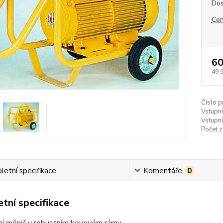
Dos
Cen
60
49 
Číslo p
Vstupní
Vstupní
Počet z
etní specifikace
Komentáře
0
tní specifikace
ní měnič v robustním kovovém rámu.