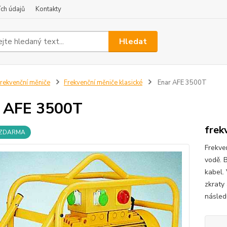
ch údajů
Kontakty
Hledat
rekvenční měniče
Frekvenční měniče klasické
Enar AFE 3500T
 AFE 3500T
frek
 ZDARMA
Frekve
vodě. 
kabel.
zkraty
následu