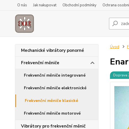
O nás
Jak nakupovat
Obchodní podmínky
Ochrana osobní
Úvod
F
Mechanické vibrátory ponorné
Enar
Frekvenční měniče
Frekvenční měniče integrované
Doprava
Frekvenční měniče elektronické
Frekvenční měniče klasické
Frekvenční měniče motorové
Vibrátory pro frekvenční měnič