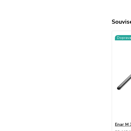
Souvise
Doprav
Enar M 