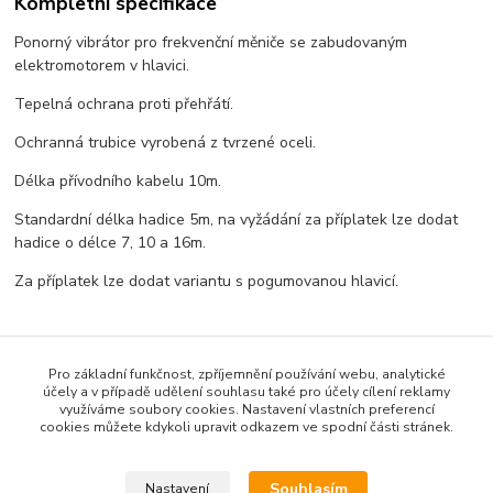
Kompletní specifikace
Ponorný vibrátor pro frekvenční měniče se zabudovaným
elektromotorem v hlavici.
Tepelná ochrana proti přehřátí.
Ochranná trubice vyrobená z tvrzené oceli.
Délka přívodního kabelu 10m.
Standardní délka hadice 5m, na vyžádání za příplatek lze dodat
hadice o délce 7, 10 a 16m.
Za příplatek lze dodat variantu s pogumovanou hlavicí.
Pro základní funkčnost, zpříjemnění používání webu, analytické
účely a v případě udělení souhlasu také pro účely cílení reklamy
využíváme soubory cookies. Nastavení vlastních preferencí
Zboží zařazeno v kategoriích
cookies můžete kdykoli upravit odkazem ve spodní části stránek.
Vibrátory pro frekvenční měnič
Souhlasím
Nastavení