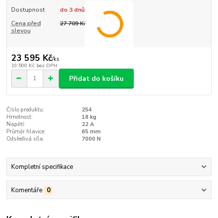
Dostupnost
do 3 dnů
Cena před
27 709 Kč
slevou
23 595 Kč
/
ks
19 500 Kč
bez DPH
Přidat do košíku
Číslo produktu:
254
Hmotnost:
18 kg
Napětí:
22 A
Průměr hlavice:
65 mm
Odsředivá síla:
7000 N
Kompletní specifikace
Komentáře
0