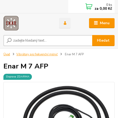
0
ks
za
0,00 Kč
Menu
Hledat
Úvod
Vibrátory pro frekvenční měnič
Enar M 7 AFP
Enar M 7 AFP
Doprava ZDARMA