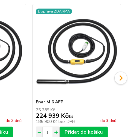
Doprava ZDARMA
D
Enar M 6 AFP
En
25 289 Kč
27 
224 939 Kč
23
/
ks
do 3 dnů
do 3 dnů
185 900 Kč
bez DPH
19
šíku
Přidat do košíku