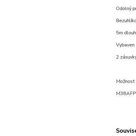
Odolný pro
Bezuhlík
5m dlouhý
Vybaven e
2 zásuvky
Možnost p
M38AFP -
Souvise