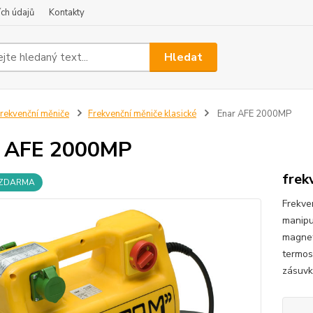
ch údajů
Kontakty
Hledat
rekvenční měniče
Frekvenční měniče klasické
Enar AFE 2000MP
r AFE 2000MP
frek
 ZDARMA
Frekve
manipu
magnet
termos
zásuvky