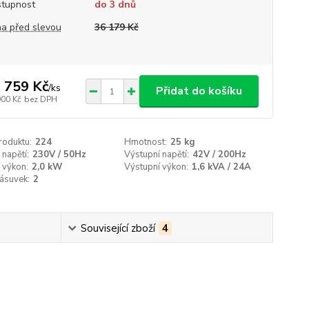
tupnost
do 3 dnů
a před slevou
36 179 Kč
 759 Kč
/
ks
Přidat do košíku
900 Kč
bez DPH
roduktu:
224
Hmotnost:
25 kg
 napětí:
230V / 50Hz
Výstupní napětí:
42V / 200Hz
 výkon:
2,0 kW
Výstupní výkon:
1,6 kVA / 24A
ásuvek:
2
Související zboží
4