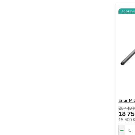
Doprav
Enar M 
20 449 
18 75
15 500 