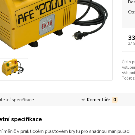
Dos
Cen
33
27 
Číslo p
Vstupní
Vstupní
Počet z
etní specifikace
Komentáře
0
tní specifikace
í měnič v praktickém plastovém krytu pro snadnou manipulaci.