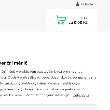
Přihlášení
0
ks
za
0,00 Kč
venční měnič
nční měnič v praktickém plastovém krytu pro snadnou
laci. Odolný proti stříkající vodě. Bezuhlíkový s permanentními
y. 5m dlouhý elektrický kabel. Vybaven elektrickým
pínačem, který chrání měnič před zkraty a přehřátím. 2
 5-ti kolíkové. Možnost připojení následující...
celý popis