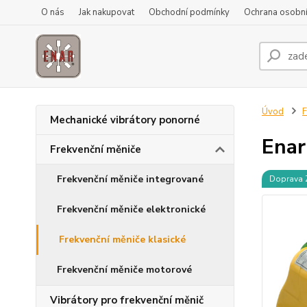
O nás
Jak nakupovat
Obchodní podmínky
Ochrana osobní
Úvod
F
Mechanické vibrátory ponorné
Ena
Frekvenční měniče
Frekvenční měniče integrované
Doprava
Frekvenční měniče elektronické
Frekvenční měniče klasické
Frekvenční měniče motorové
Vibrátory pro frekvenční měnič