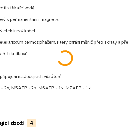
ti stříkající vodě.
ový s permanentními magnety.
 elektrický kabel.
lektrickým termospínačem, který chrání měnič před zkraty a pře
 5-ti kolíkové.
řipojení následujících vibrátorů:
 2x, M5AFP - 2x, M6AFP - 1x, M7AFP - 1x
jící zboží
4