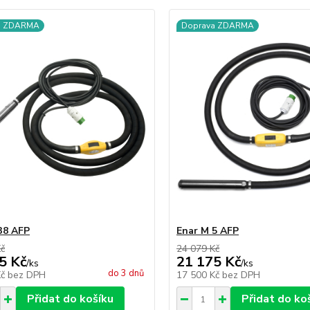
a ZDARMA
Doprava ZDARMA
38 AFP
Enar M 5 AFP
Kč
24 079 Kč
5 Kč
21 175 Kč
/
ks
/
ks
do 3 dnů
Kč
bez DPH
17 500 Kč
bez DPH
Přidat do košíku
Přidat do ko