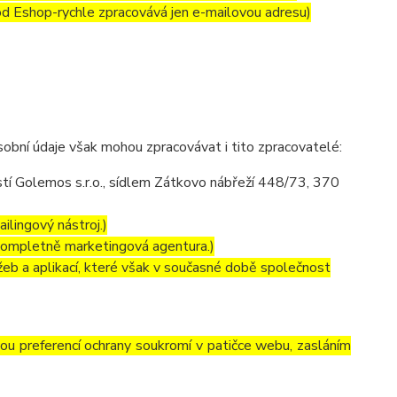
 od Eshop-rychle zpracovává jen e-mailovou adresu)
obní údaje však mohou zpracovávat i tito zpracovatelé:
í Golemos s.r.o., sídlem Zátkovo nábřeží 448/73, 370
ilingový nástroj.)
kompletně marketingová agentura.)
eb a aplikací, které však v současné době společnost
vou preferencí ochrany soukromí v patičce webu, zasláním