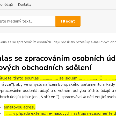
ch údajů
Kontakty
Hledat
ouhlas se zpracováním osobních údajů pro účely rozesílky e-mailových obc
las se zpracováním osobních úda
ových obchodních sdělení
lujete tímto souhlas ……………..., se sídlem ………………, IČ ……………
rávce“
), aby ve smyslu nařízení Evropského parlamentu a Rady 
zpracováním osobních údajů a o volném pohybu těchto údajů a 
bních údajů) (dále jen
„Nařízení“
), zpracovával/a následující osob
emailovou adresu
……… v případě externích e-mailových nástrojů nezapomeňte dop