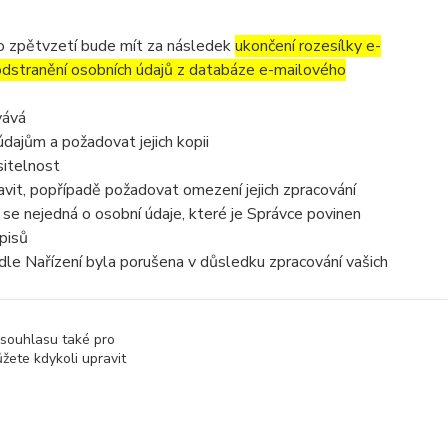
to zpětvzetí bude mít za následek
ukončení rozesílky e-
 odstranění osobních údajů z databáze e-mailového
vává
dajům a požadovat jejich kopii
sitelnost
vit, popřípadě požadovat omezení jejich zpracování
se nejedná o osobní údaje, které je Správce povinen
pisů
dle Nařízení byla porušena v důsledku zpracování vašich
e zpracováním osobních údajů se obrátit na Správce nebo
 souhlasu také pro
žete kdykoli upravit