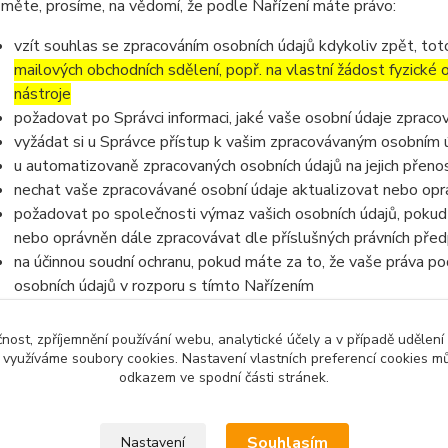
měte, prosíme, na vědomí, že podle Nařízení máte právo:
vzít souhlas se zpracováním osobních údajů kdykoliv zpět, to
mailových obchodních sdělení, popř. na vlastní žádost fyzické
nástroje
požadovat po Správci informaci, jaké vaše osobní údaje zpraco
vyžádat si u Správce přístup k vašim zpracovávaným osobním ú
u automatizovaně zpracovaných osobních údajů na jejich přeno
nechat vaše zpracovávané osobní údaje aktualizovat nebo opra
požadovat po společnosti výmaz vašich osobních údajů, pokud 
nebo oprávněn dále zpracovávat dle příslušných právních před
na účinnou soudní ochranu, pokud máte za to, že vaše práva po
osobních údajů v rozporu s tímto Nařízením
v případě pochybností o dodržování povinností souvisejících s
na Úřad pro ochranu osobních údajů
čnost, zpříjemnění používání webu, analytické účely a v případě udělení
y využíváme soubory cookies. Nastavení vlastních preferencí cookies mů
odkazem ve spodní části stránek.
Souhlasím
Nastavení