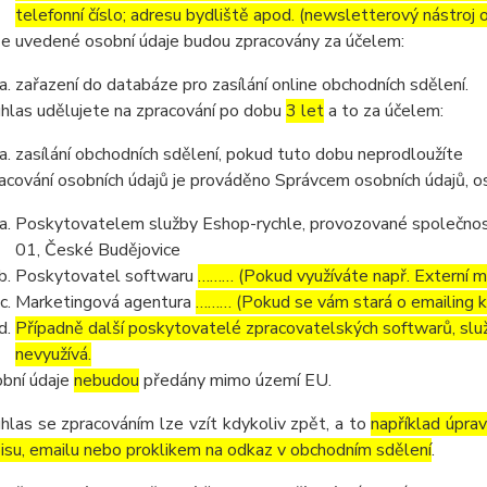
telefonní číslo; adresu bydliště apod. (newsletterový nástroj
e uvedené osobní údaje budou zpracovány za účelem:
zařazení do databáze pro zasílání online obchodních sdělení.
hlas udělujete na zpracování po dobu
3 let
a to za účelem:
zasílání obchodních sdělení, pokud tuto dobu neprodloužíte
acování osobních údajů je prováděno Správcem osobních údajů, os
Poskytovatelem služby Eshop-rychle, provozované společnost
01, České Budějovice
Poskytovatel softwaru
……… (Pokud využíváte např. Externí ma
Marketingová agentura
……… (Pokud se vám stará o emailing 
Případně další poskytovatelé zpracovatelských softwarů, služ
nevyužívá.
bní údaje
nebudou
předány mimo území EU.
hlas se zpracováním lze vzít kdykoliv zpět, a to
například úpra
isu, emailu nebo proklikem na odkaz v obchodním sdělení
.