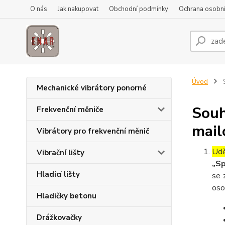
O nás
Jak nakupovat
Obchodní podmínky
Ochrana osobní
Úvod
S
Mechanické vibrátory ponorné
Souh
Frekvenční měniče
mail
Vibrátory pro frekvenční měnič
Udě
Vibrační lišty
„Sp
Hladící lišty
se 
oso
Hladičky betonu
Drážkovačky