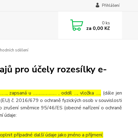
Přihlášení
0
ks
za
0,00 Kč
hodních sdělení
jů pro účely rozesílky e-
…., zapsaná u ………………… , oddíl …, vložka …..
(dále jen
(EU) č. 2016/679 o ochraně fyzických osob v souvislosti
o zrušení směrnice 95/46/ES (obecné nařízení o ochraně
ní údaje:
lnit případné další údaje jako jméno a příjmení;