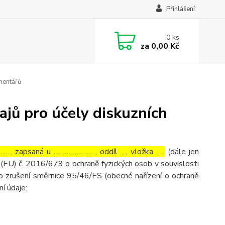
Přihlášení
0
ks
za
0,00 Kč
mentářů
jů pro účely diskuzních
…., zapsaná u ………………… , oddíl …, vložka …..
(dále jen
(EU) č. 2016/679 o ochraně fyzických osob v souvislosti
o zrušení směrnice 95/46/ES (obecné nařízení o ochraně
ní údaje: