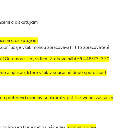
cemi o diskutujícím
cemi o diskutujícím
obní údaje však mohou zpracovávat i tito zpracovatelé:
í Golemos s.r.o., sídlem Zátkovo nábřeží 448/73, 370
eb a aplikací, které však v současné době společnost
vou preferencí ochrany soukromí v patičce webu, zasláním
to zpětvzetí bude mít za následek
anonymizování