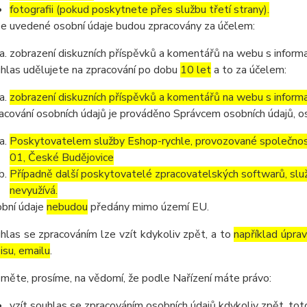
fotografii (pokud poskytnete přes službu třetí strany).
e uvedené osobní údaje budou zpracovány za účelem:
zobrazení diskuzních příspěvků a komentářů na webu s informa
hlas udělujete na zpracování po dobu
10 let
a to za účelem:
zobrazení diskuzních příspěvků a komentářů na webu s informa
acování osobních údajů je prováděno Správcem osobních údajů, os
Poskytovatelem služby Eshop-rychle, provozované společnost
01, České Budějovice
Případně další poskytovatelé zpracovatelských softwarů, služ
nevyužívá.
bní údaje
nebudou
předány mimo území EU.
hlas se zpracováním lze vzít kdykoliv zpět, a to
například úpra
isu, emailu
.
měte, prosíme, na vědomí, že podle Nařízení máte právo:
vzít souhlas se zpracováním osobních údajů kdykoliv zpět, to