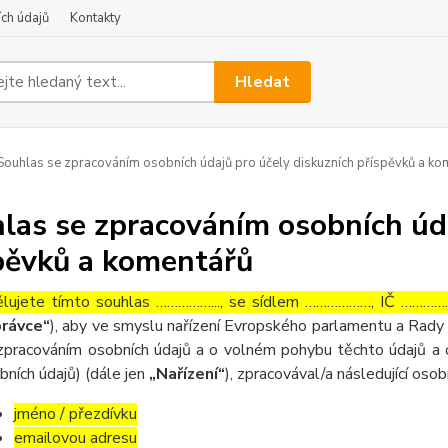
ch údajů
Kontakty
Hledat
ouhlas se zpracováním osobních údajů pro účely diskuzních příspěvků a ko
las se zpracováním osobních úda
pěvků a komentářů
lujete tímto souhlas ……………..., se sídlem ………………, IČ ……………
rávce“
), aby ve smyslu nařízení Evropského parlamentu a Rady 
zpracováním osobních údajů a o volném pohybu těchto údajů a 
bních údajů) (dále jen
„Nařízení“
), zpracovával/a následující osob
jméno / přezdívku
emailovou adresu