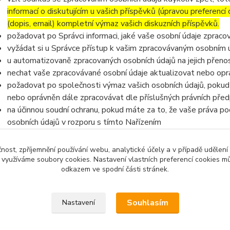
informací o diskutujícím u vašich příspěvků (úpravou preferencí
(dopis, email) kompletní výmaz vašich diskuzních příspěvků.
požadovat po Správci informaci, jaké vaše osobní údaje zpraco
vyžádat si u Správce přístup k vašim zpracovávaným osobním ú
u automatizovaně zpracovaných osobních údajů na jejich přeno
nechat vaše zpracovávané osobní údaje aktualizovat nebo opra
požadovat po společnosti výmaz vašich osobních údajů, pokud 
nebo oprávněn dále zpracovávat dle příslušných právních před
na účinnou soudní ochranu, pokud máte za to, že vaše práva po
osobních údajů v rozporu s tímto Nařízením
v případě pochybností o dodržování povinností souvisejících s
na Úřad pro ochranu osobních údajů
čnost, zpříjemnění používání webu, analytické účely a v případě udělení
y využíváme soubory cookies. Nastavení vlastních preferencí cookies mů
odkazem ve spodní části stránek.
Souhlasím
Nastavení