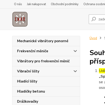
O nás
Jak nakupovat
Obchodní podmínky
Ochrana osobní
Úvod
S
Mechanické vibrátory ponorné
Souh
Frekvenční měniče
přís
Vibrátory pro frekvenční měnič
Udě
Vibrační lišty
„Sp
Hladící lišty
se 
oso
Hladičky betonu
Drážkovačky