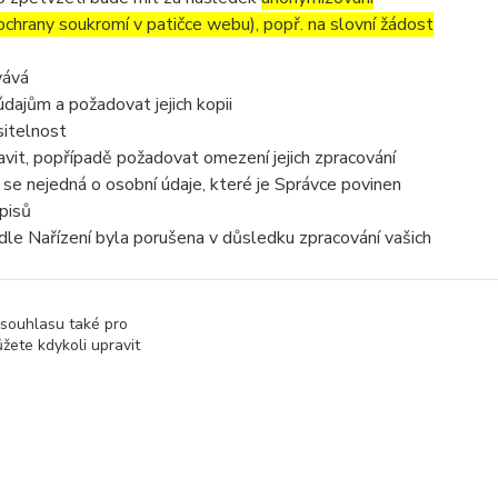
 ochrany soukromí v patičce webu), popř. na slovní žádost
vává
dajům a požadovat jejich kopii
sitelnost
vit, popřípadě požadovat omezení jejich zpracování
se nejedná o osobní údaje, které je Správce povinen
pisů
dle Nařízení byla porušena v důsledku zpracování vašich
e zpracováním osobních údajů se obrátit na Správce nebo
 souhlasu také pro
žete kdykoli upravit