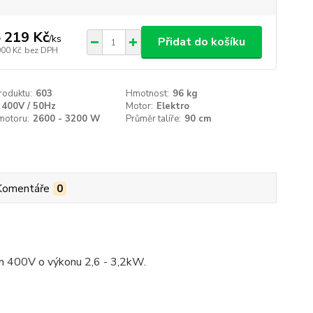
 219 Kč
/
ks
Přidat do košíku
900 Kč
bez DPH
roduktu:
603
Hmotnost:
96 kg
400V / 50Hz
Motor:
Elektro
motoru:
2600 - 3200 W
Průměr talíře:
90 cm
Komentáře
0
m 400V o výkonu 2,6 - 3,2kW.