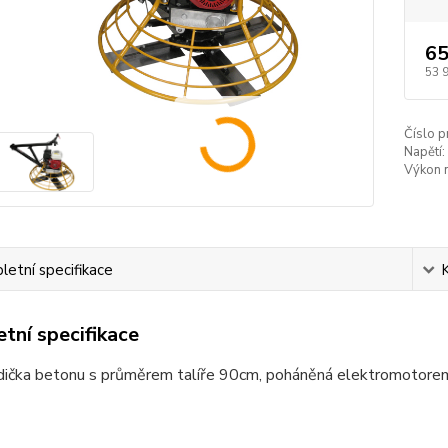
65
53 
Číslo p
Napětí:
Výkon 
etní specifikace
tní specifikace
adička betonu s průměrem talíře 90cm, poháněná elektromotore