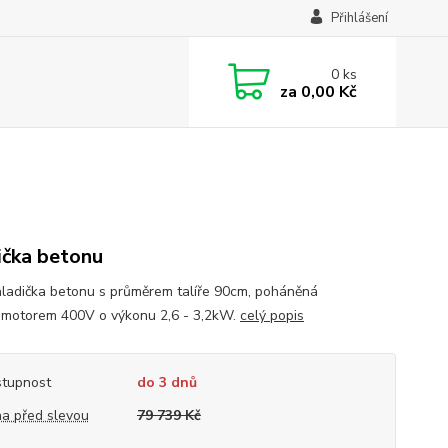
Přihlášení
0
ks
za
0,00 Kč
ička betonu
hladička betonu s průměrem talíře 90cm, poháněná
omotorem 400V o výkonu 2,6 - 3,2kW.
celý popis
tupnost
do 3 dnů
a před slevou
79 739 Kč