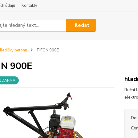
ch údajů
Kontakty
Hledat
ladičky betonu
TIFON 900E
ON 900E
hlad
 ZDARMA
Ruční 
elektr
Dos
Cen