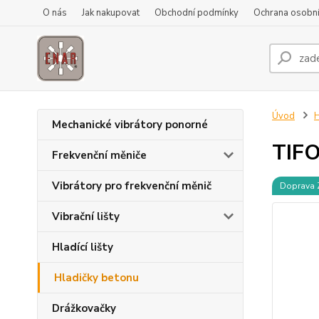
O nás
Jak nakupovat
Obchodní podmínky
Ochrana osobní
Úvod
H
Mechanické vibrátory ponorné
TIF
Frekvenční měniče
Vibrátory pro frekvenční měnič
Doprava
Vibrační lišty
Hladící lišty
Hladičky betonu
Drážkovačky