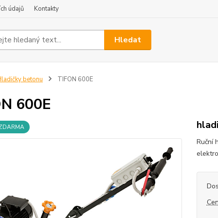
ch údajů
Kontakty
Hledat
ladičky betonu
TIFON 600E
ON 600E
hlad
 ZDARMA
Ruční 
elektr
Dos
Cen