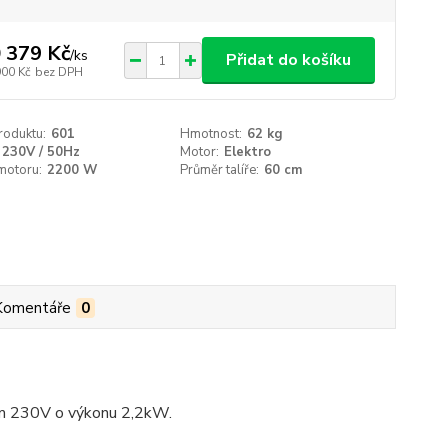
 379 Kč
/
ks
Přidat do košíku
900 Kč
bez DPH
roduktu:
601
Hmotnost:
62 kg
230V / 50Hz
Motor:
Elektro
motoru:
2200 W
Průměr talíře:
60 cm
Komentáře
0
em 230V o výkonu 2,2kW.