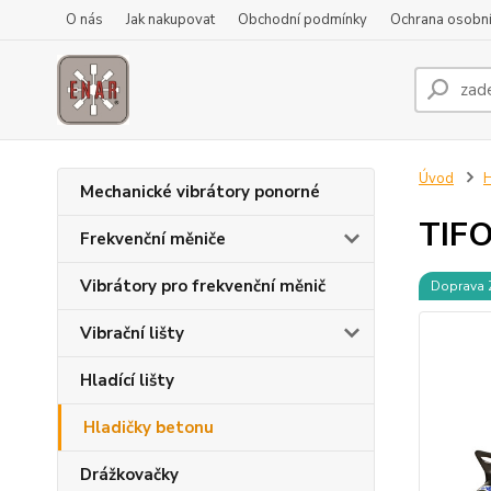
O nás
Jak nakupovat
Obchodní podmínky
Ochrana osobní
Úvod
H
Mechanické vibrátory ponorné
TIF
Frekvenční měniče
Vibrátory pro frekvenční měnič
Doprava
Vibrační lišty
Hladící lišty
Hladičky betonu
Drážkovačky