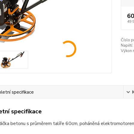
60
49 
Číslo p
Napětí:
Výkon 
etní specifikace
tní specifikace
adička betonu s průměrem talíře 60cm, poháněná elektromotor