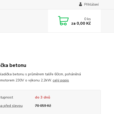
Přihlášení
0
ks
za
0,00 Kč
ička betonu
hladička betonu s průměrem talíře 60cm, poháněná
omotorem 230V o výkonu 2,2kW.
celý popis
tupnost
do 3 dnů
a před slevou
70 059 Kč