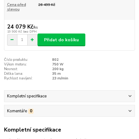
Cena před
26 499 Kč
slevou
24 079 Kč
/
ks
19 900 Kč
bez DPH
Přidat do košíku
Číslo produktu:
802
Výkon motoru:
750 W
Nosnost:
200 kg
Délka lana:
35 m
Rychlost navíjení:
23 m/min
Kompletní specifikace
Komentáře
0
Kompletní specifikace