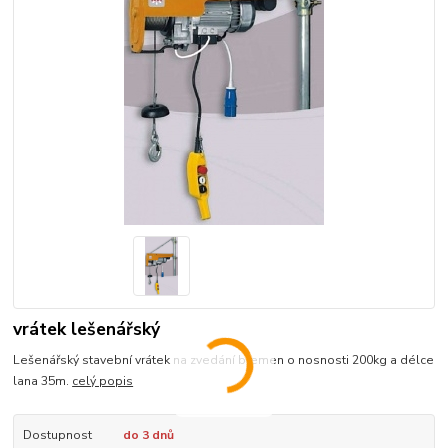
vrátek lešenářský
Lešenářský stavební vrátek na zvedání břemen o nosnosti 200kg a délce
lana 35m.
celý popis
Dostupnost
do 3 dnů