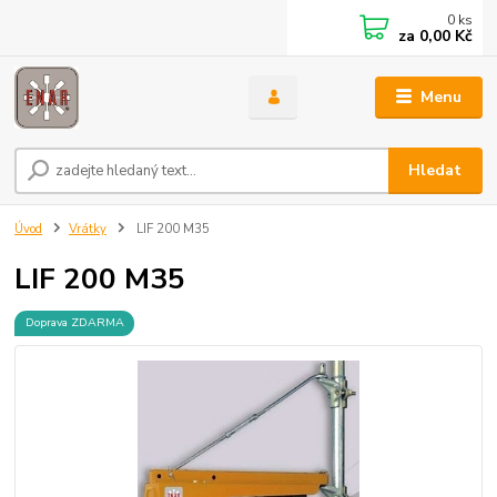
0
ks
za
0,00 Kč
Menu
Hledat
Úvod
Vrátky
LIF 200 M35
LIF 200 M35
Doprava ZDARMA