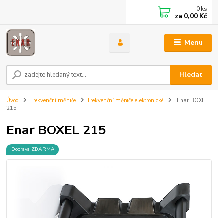
0
ks
za
0,00 Kč
Menu
Hledat
Úvod
Frekvenční měniče
Frekvenční měniče elektronické
Enar BOXEL
215
Enar BOXEL 215
Doprava ZDARMA