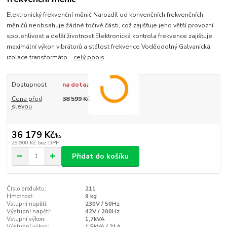
Elektronický frekvenční měnič Narozdíl od konvenčních frekvenčních
měničů neobsahuje žádné točivé části, což zajišťuje jeho větší provozní
spolehlivost a delší životnost Elektronická kontrola frekvence zajišťuje
maximální výkon vibrátorů a stálost frekvence Voděodolný Galvanická
izolace transformáto...
celý popis
Dostupnost
na dotaz
Cena před
38 599 Kč
slevou
36 179 Kč
/
ks
29 900 Kč
bez DPH
Přidat do košíku
Číslo produktu:
211
Hmotnost:
9 kg
Vstupní napětí:
230V / 50Hz
Výstupní napětí:
42V / 200Hz
Vstupní výkon:
1,7kVA
Výstupní výkon:
1,5kVA / 21A